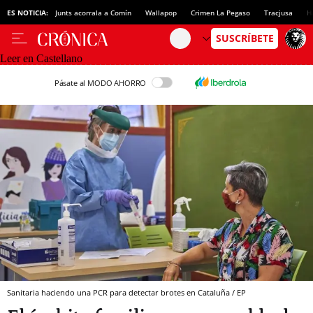
ES NOTICIA:
Junts acorrala a Comín
Wallapop
Crimen La Pegaso
Tracjusa
H
Leer en Castellano
Pásate al MODO AHORRO
Sanitaria haciendo una PCR para detectar brotes en Cataluña / EP