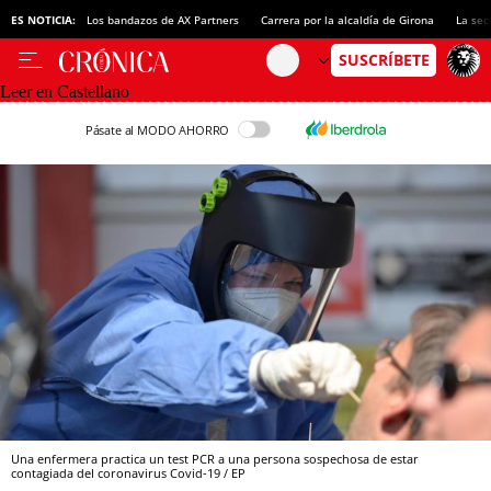
ES NOTICIA:
Los bandazos de AX Partners
Carrera por la alcaldía de Girona
La sec
Leer en Castellano
Pásate al MODO AHORRO
Una enfermera practica un test PCR a una persona sospechosa de estar
contagiada del coronavirus Covid-19 / EP