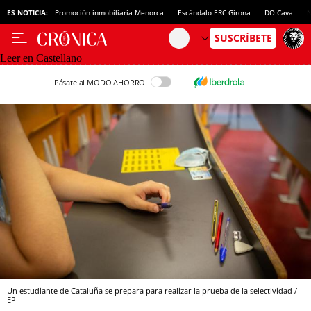
ES NOTICIA:
Promoción inmobiliaria Menorca
Escándalo ERC Girona
DO Cava
N
Leer en Castellano
Pásate al MODO AHORRO
Un estudiante de Cataluña se prepara para realizar la prueba de la selectividad /
EP