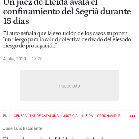
Un juez de Lleida avala el
confinamiento del Segrià durante
15 días
El auto señala que la evolución de los casos suponen
"un riesgo para la salud colectiva derivado del elevado
riesgo de propagación"
4 julio, 2020
17:25
GENERALITAT DE CATALUÑA
JUSTICIA
LLEIDA
CORONAVIRUS
CONFINAMIENTO
José Luis Escalante