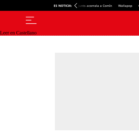
ES NOTICIA:
Junts acorrala a Comín
Wallapop
Leer en Castellano