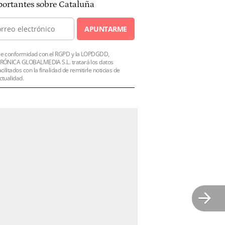
ortantes sobre Cataluña
APUNTARME
e conformidad con el RGPD y la LOPDGDD,
RÓNICA GLOBALMEDIA S.L. tratará los datos
acilitados con la finalidad de remitirle noticias de
ctualidad.