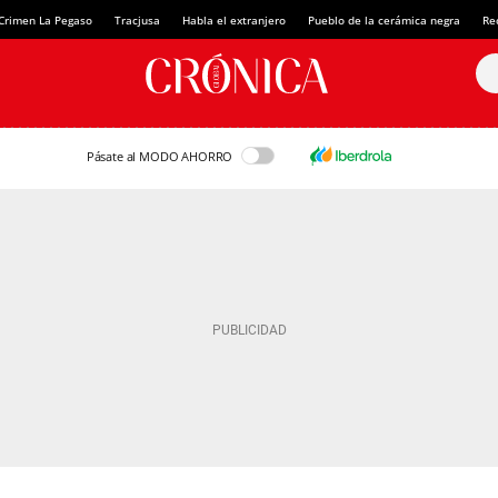
Crimen La Pegaso
Tracjusa
Habla el extranjero
Pueblo de la cerámica negra
Re
Pásate al MODO AHORRO