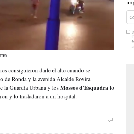
imp
D
C
f
a
ITTER
nos consiguieron darle el alto cuando se
seo de Ronda y la avenida Alcalde Rovira
Mossos d'Esquadra
de la Guardia Urbana y los
lo
aron y lo trasladaron a un hospital.