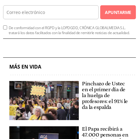
APUNTARME
De conformidad con el RGPD y la LOPDGDD, CRÓNICA GLOBALMEDIA S.L.
tratará los datos facilitados con la finalidad de remitirle noticias de actualidad.
MÁS EN VIDA
Pinchazo de Ustec
en el primer día de
la huelga de
profesores: el 91% le
da la espalda
El Papa recibirá a
47.000 personas en