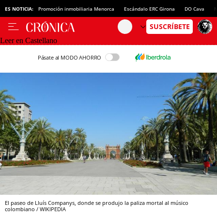
ES NOTICIA:
Promoción inmobiliaria Menorca
Escándalo ERC Girona
DO Cava
N
Leer en Castellano
Pásate al MODO AHORRO
El paseo de Lluís Companys, donde se produjo la paliza mortal al músico
colombiano / WIKIPEDIA