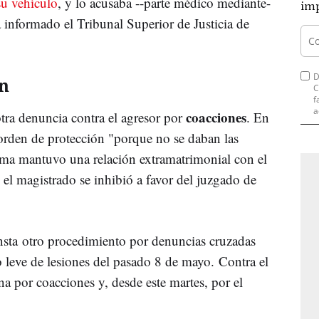
su vehículo
, y lo acusaba --parte médico mediante-
imp
a informado el Tribunal Superior de Justicia de
D
ón
C
f
a
coacciones
tra denuncia contra el agresor por
. En
orden de protección "porque no se daban las
tima mantuvo una relación extramatrimonial con el
 el magistrado se inhibió a favor del juzgado de
nsta otro procedimiento por denuncias cruzadas
o leve de lesiones del pasado 8 de mayo. Contra el
na por coacciones y, desde este martes, por el