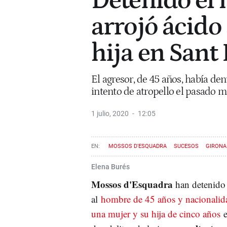
Detenido el
arrojó ácido
hija en Sant 
El agresor, de 45 años, había de
intento de atropello el pasado 
1 julio, 2020
12:05
MOSSOS D'ESQUADRA
SUCESOS
GIRONA
Elena Burés
Mossos d'Esquadra
han detenido 
al
hombre de 45 años y nacionalidad
una mujer y su hija de cinco años
e