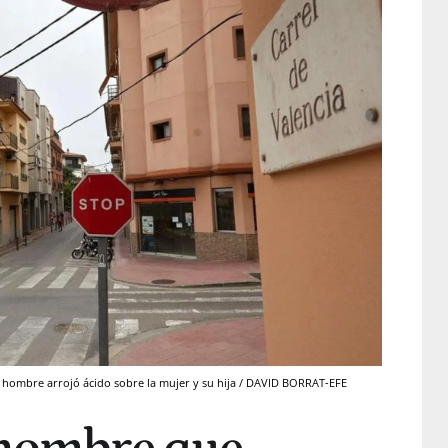
 el hombre arrojó ácido sobre la mujer y su hija / DAVID BORRAT-EFE