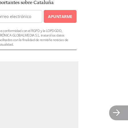
ortantes sobre Cataluña
APUNTARME
e conformidad con el RGPD y la LOPDGDD,
RÓNICA GLOBALMEDIA S.L. tratará los datos
acilitados con la finalidad de remitirle noticias de
ctualidad.