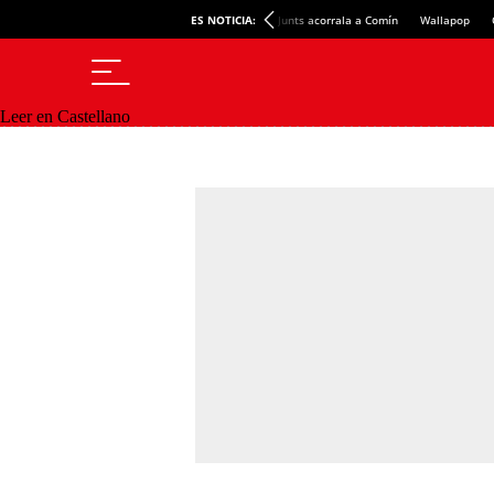
ES NOTICIA:
Junts acorrala a Comín
Wallapop
Leer en Castellano