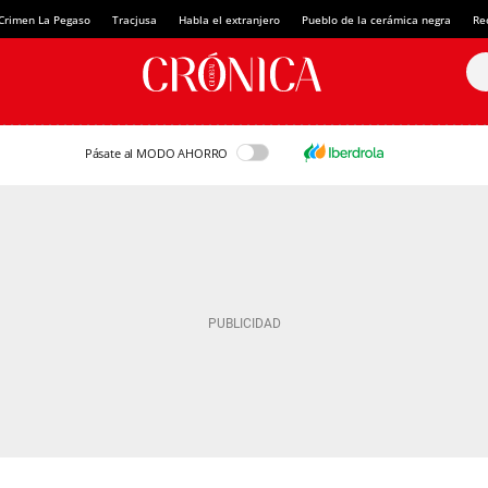
Crimen La Pegaso
Tracjusa
Habla el extranjero
Pueblo de la cerámica negra
Re
Pásate al MODO AHORRO