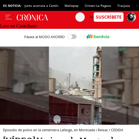
ES NOTICIA:
Junts acorrala a Comín
Wallapop
Crimen La Pegaso
Tracjusa
H
Leer en Castellano
Pásate al MODO AHORRO
Episodio de polvo en la cementera Lafarge, en Montcada i Reixac / CEDIDA