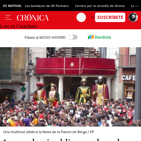
ES NOTICIA:
Los bandazos de AX Partners
Carrera por la alcaldía de Girona
La sec
Leer en Castellano
Pásate al MODO AHORRO
Una multitud celebra la fiesta de la Patum de Berga / EP