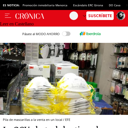
ES NOTICIA:
Promoción inmobiliaria Menorca
Escándalo ERC Girona
DO Cava
N
Leer en Castellano
Pásate al MODO AHORRO
Pila de mascarillas a la venta en un local / EFE