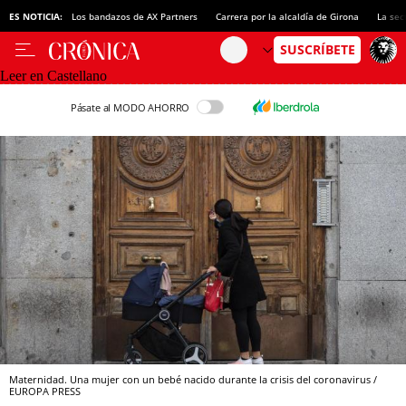
ES NOTICIA:
Los bandazos de AX Partners
Carrera por la alcaldía de Girona
La sec
Leer en Castellano
Pásate al MODO AHORRO
Maternidad. Una mujer con un bebé nacido durante la crisis del coronavirus /
EUROPA PRESS