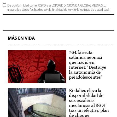
De conformidad con el RGPD y la LOPDGDD, CRÓNICA GLOBALMEDIA S.L.
tratará los datos facilitados con la finalidad de remitirle noticias de actualidad.
MÁS EN VIDA
764, la secta
satánica neonazi
que nació en
Internet: “Destruye
la autonomía de
preadolescentes”
Rodalies eleva la
disponibilidad de
sus escaleras
mecánicas al 96 %
tras un efectivo plan
de choque