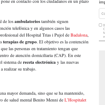
se pone en contacto con los ciudadanos en un plazo
imp
ambulatorios
al de los
también siguen
D
nción telefónica y en algunos casos las
C
f
rofesional del Hospital Trias i Pujol de
Badalona
,
a
terapias de grupo
as
. El objetivo es la contención
o que las personas en tratamiento tengan que
 centro de atención domiciliaria (CAP). En este
receta electrónica
 el sistema de
y las nuevas
 realizar su trabajo.
 una mayor demanda, sino que se ha mantenido,
tro de salud mental Benito Menni de
L’Hospitalet