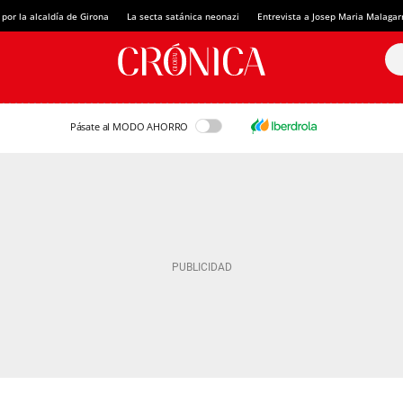
 por la alcaldía de Girona
La secta satánica neonazi
Entrevista a Josep Maria Malagar
Pásate al MODO AHORRO