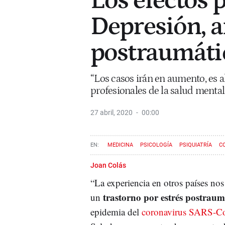
Los efectos 
Depresión, a
postraumáti
“Los casos irán en aumento, es a
profesionales de la salud mental
27 abril, 2020
00:00
MEDICINA
PSICOLOGÍA
PSIQUIATRÍA
C
Joan Colás
“La experiencia en otros países no
trastorno por estrés postrau
un
epidemia del
coronavirus SARS-C