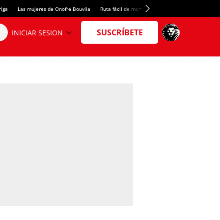
riga
Las mujeres de Onofre Bouvila
Ruta fácil de montaña
Nuevo tresmil de los Pir