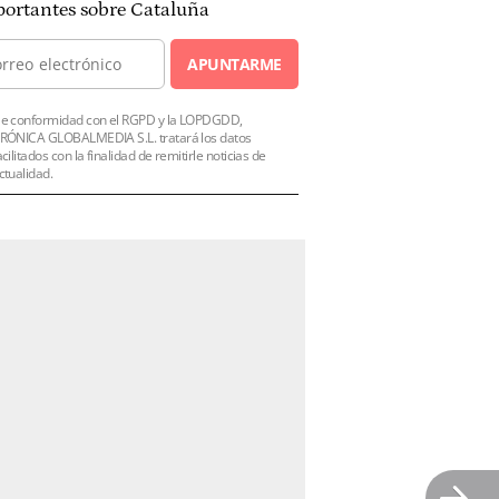
ortantes sobre Cataluña
APUNTARME
e conformidad con el RGPD y la LOPDGDD,
RÓNICA GLOBALMEDIA S.L. tratará los datos
acilitados con la finalidad de remitirle noticias de
ctualidad.