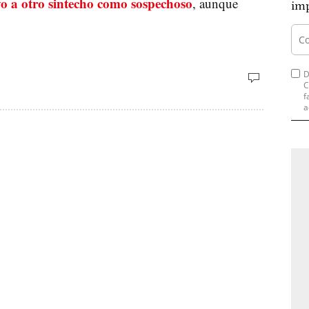
 a otro sintecho como sospechoso
, aunque
imp
D
C
f
a