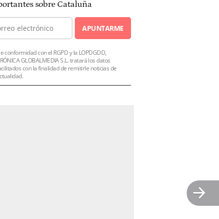
ortantes sobre Cataluña
APUNTARME
e conformidad con el RGPD y la LOPDGDD,
RÓNICA GLOBALMEDIA S.L. tratará los datos
acilitados con la finalidad de remitirle noticias de
ctualidad.