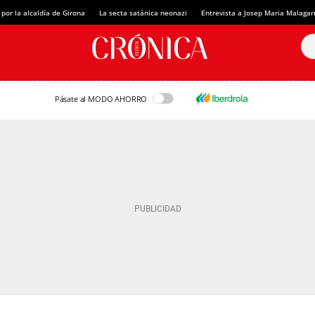
 por la alcaldía de Girona
La secta satánica neonazi
Entrevista a Josep Maria Malagar
Pásate al MODO AHORRO