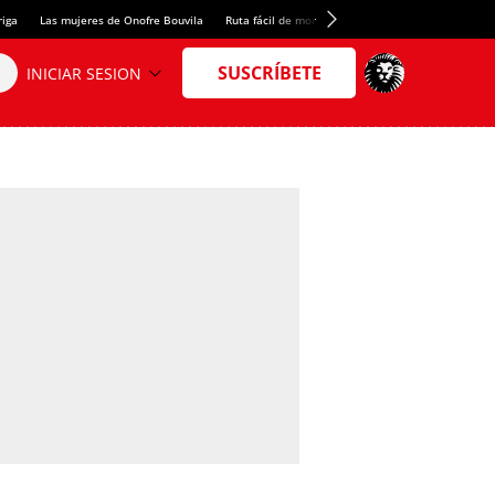
riga
Las mujeres de Onofre Bouvila
Ruta fácil de montaña
Nuevo tresmil de los Pir