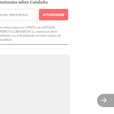
ortantes sobre Cataluña
APUNTARME
e conformidad con el RGPD y la LOPDGDD,
RÓNICA GLOBALMEDIA S.L. tratará los datos
acilitados con la finalidad de remitirle noticias de
ctualidad.