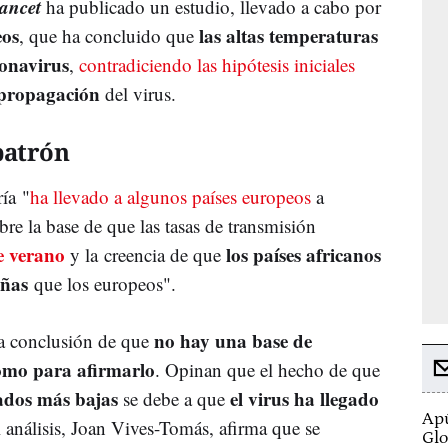
ancet
ha publicado un estudio, llevado a cabo por
eos
las altas temperaturas
, que ha concluido que
ronavirus
,
contradiciendo las hipótesis iniciales
a propagación
del virus.
patrón
ría "
ha llevado a algunos países europeos
a
re la base de que las tasas de transmisión
e verano
los países africanos
y la creencia de que
eñas
que los europeos".
no hay una base de
a conclusión de que
como para afirmarlo
. Opinan que el hecho de que
tados más bajas
el virus ha llegado
se debe a que
Apú
l análisis, Joan Vives-Tomás, afirma que se
Glo