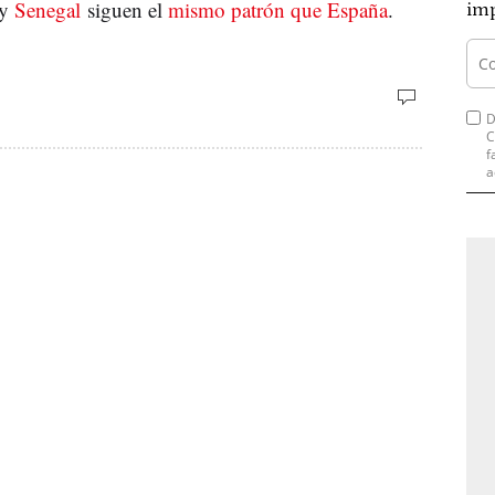
y
Senegal
siguen el
mismo patrón que España
.
imp
D
C
f
a