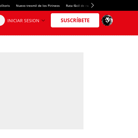
lítoris
Nuevo tresmil de los Pirineos
Ruta fácil de montaña
El arroz más meloso