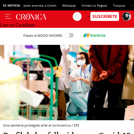
ES NOTICIA:
Junts acorrala a Comín
Wallapop
Crimen La Pegaso
Tracjusa
H
Leer en Castellano
Pásate al MODO AHORRO
Una sanitaria protegida ante al coronavirus / EFE