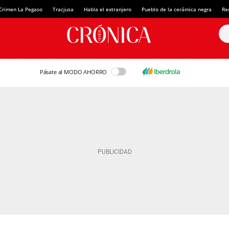
Crimen La Pegaso
Tracjusa
Habla el extranjero
Pueblo de la cerámica negra
Re
Pásate al MODO AHORRO