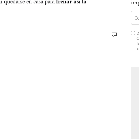
frenar así la
n quedarse en casa para
imp
D
C
f
a