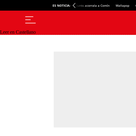
ES NOTICIA:
Junts acorrala a Comín
Wallapop
Leer en Castellano