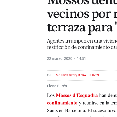
Mossos denu
vecinos por 
terraza para 
Agentes irrumpen en una vivien
restricción de confinamiento du
22 marzo, 2020
14:51
MOSSOS D'ESQUADRA
SANTS
Elena Burés
Mossos d'Esquadra
Los
han denu
confinamiento
y reunirse en la ter
Sants en Barcelona. El suceso tuvo