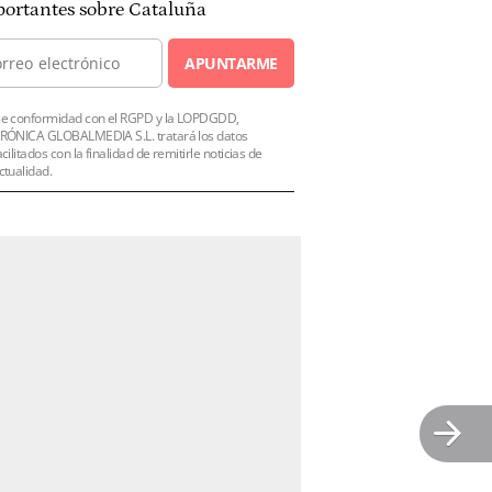
ortantes sobre Cataluña
APUNTARME
e conformidad con el RGPD y la LOPDGDD,
RÓNICA GLOBALMEDIA S.L. tratará los datos
acilitados con la finalidad de remitirle noticias de
ctualidad.