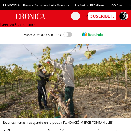
ES NOTICIA:
Promoción inmobiliaria Menorca
Escándalo ERC Girona
DO Cava
N
Leer en Castellano
Pásate al MODO AHORRO
Jóvenes menas trabajando en la poda / FUNDACIÓ MERCÈ FONTANILLES