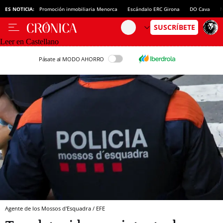
ES NOTICIA:
Promoción inmobiliaria Menorca
Escándalo ERC Girona
DO Cava
N
Leer en Castellano
Pásate al MODO AHORRO
Agente de los Mossos d'Esquadra / EFE