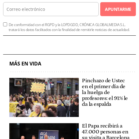
APUNTARME
De conformidad con el RGPD y la LOPDGDD, CRÓNICA GLOBALMEDIA S.L.
tratará los datos facilitados con la finalidad de remitirle noticias de actualidad.
MÁS EN VIDA
Pinchazo de Ustec
en el primer día de
la huelga de
profesores: el 91% le
da la espalda
El Papa recibirá a
47.000 personas en
su visita a Barcelona