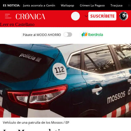
ES NOTICIA:
Junts acorrala a Comín
Wallapop
Crimen La Pegaso
Tracjusa
H
Leer en Castellano
Pásate al MODO AHORRO
Vehículo de una patrulla de los Mossos / EP