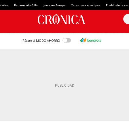
lativa
Radares Altafulla
Junts en Europa
Yates para el eclipse
Pueblo de la ce
Pásate al MODO AHORRO