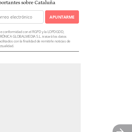
ortantes sobre Cataluña
APUNTARME
e conformidad con el RGPD y la LOPDGDD,
RÓNICA GLOBALMEDIA S.L. tratará los datos
acilitados con la finalidad de remitirle noticias de
ctualidad.