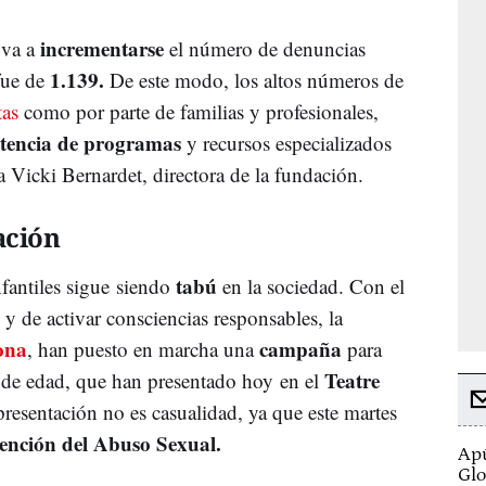
incrementarse
 va a
el número de denuncias
1.139.
fue de
De este modo, los altos números de
tas
como por parte de familias y profesionales,
stencia de programas
y recursos especializados
a Vicki Bernardet, directora de la fundación.
ación
tabú
nfantiles sigue siendo
en la sociedad. Con el
l y de activar consciencias responsables, la
ona
campaña
, han puesto en marcha una
para
Teatre
 de edad, que han presentado hoy en el
presentación no es casualidad, ya que este martes
vención del Abuso Sexual.
Apú
Glo