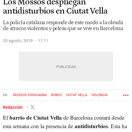
Los Mossos despliegan
antidisturbios en Ciutat Vella
La policía catalana responde de este modo a la oleada
de atracos violentos y peleas que se vive en Barcelona
20 agosto, 2019
11:11
MOSSOS D'ESQUADRA
ROBOS
CIUTAT VELLA
VIOLENCIA
HURTOS
Redacción
barrio de Ciutat Vella
El
de Barcelona contará desde
antidisturbios
esta semana con la presencia de
. Esta ha