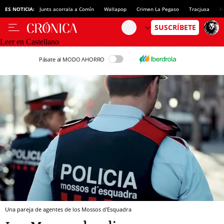
ES NOTICIA:
Junts acorrala a Comín
Wallapop
Crimen La Pegaso
Tracjusa
H
Leer en Castellano
Pásate al MODO AHORRO
Una pareja de agentes de los Mossos d'Esquadra