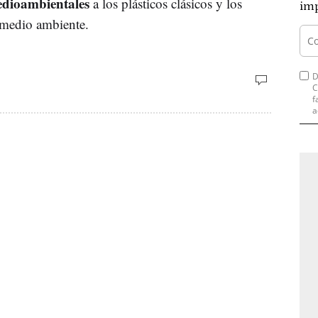
edioambientales
a los plásticos clásicos y los
imp
l medio ambiente.
D
C
f
a