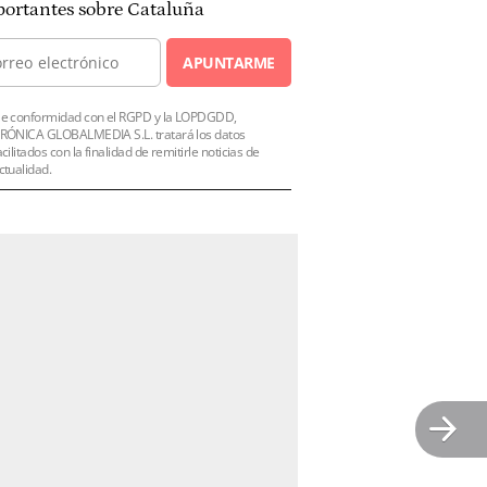
ortantes sobre Cataluña
APUNTARME
e conformidad con el RGPD y la LOPDGDD,
RÓNICA GLOBALMEDIA S.L. tratará los datos
acilitados con la finalidad de remitirle noticias de
ctualidad.