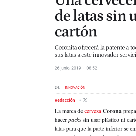
Una cervecer
de latas sin 
cartón
Coronita ofrecerá la patente a t
sus latas a este innovador servic
26 junio, 2019
08:52
INNOVACIÓN
Redacción
Corona
La marca de
cerveza
prepar
hacer
packs
sin usar plástico ni car
latas para que la parte inferior se e