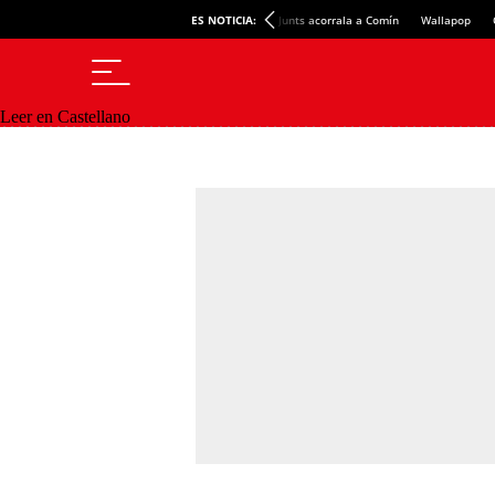
ES NOTICIA:
Junts acorrala a Comín
Wallapop
Leer en Castellano