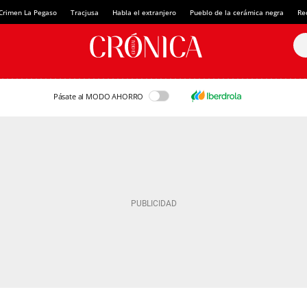
Crimen La Pegaso
Tracjusa
Habla el extranjero
Pueblo de la cerámica negra
Re
Pásate al MODO AHORRO