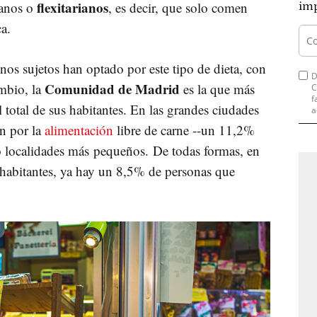
flexitarianos
ianos o
, es decir, que solo comen
imp
a.
os sujetos han optado por este tipo de dieta, con
D
Comunidad de Madrid
mbio, la
es la que más
C
f
l total de sus habitantes. En las grandes ciudades
a
n por la
alimentación
libre de carne --un 11,2%
o localidades más pequeños. De todas formas, en
abitantes, ya hay un 8,5% de personas que