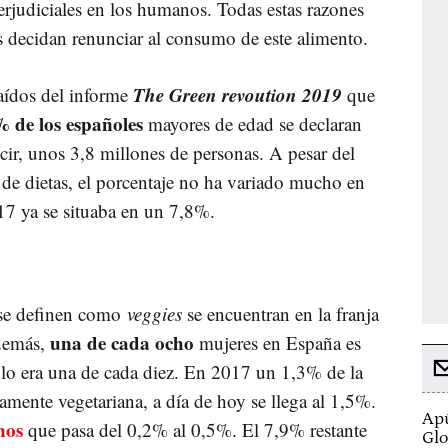
perjudiciales en los humanos. Todas estas razones
decidan renunciar al consumo de este alimento.
The Green revoution
2019
raídos del informe
que
 de los españoles
mayores de edad se declaran
ecir, unos 3,8 millones de personas. A pesar del
 de dietas, el porcentaje no ha variado mucho en
17 ya se situaba en un 7,8%.
 se definen como
veggies
se encuentran en la franja
una de cada ocho
demás,
mujeres en España es
 lo era una de cada diez. En 2017 un 1,3% de la
mente vegetariana, a día de hoy se llega al 1,5%.
Apú
nos
que pasa del 0,2% al 0,5%. El 7,9% restante
Glo