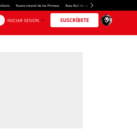
lítoris
Nuevo tresmil de los Pirineos
Ruta fácil de montaña
El arroz más meloso