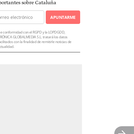
ortantes sobre Cataluña
APUNTARME
e conformidad con el RGPD y la LOPDGDD,
RÓNICA GLOBALMEDIA S.L. tratará los datos
acilitados con la finalidad de remitirle noticias de
ctualidad.