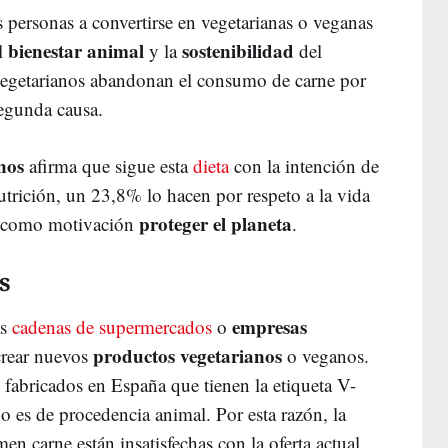
s personas a convertirse en vegetarianas o veganas
bienestar animal
sostenibilidad
el
y la
del
vegetarianos abandonan el consumo de carne por
 segunda causa.
nos
afirma que sigue esta
dieta
con la intención de
nutrición, un 23,8% lo hacen por respeto a la vida
proteger el planeta
n como motivación
.
s
empresas
as
cadenas de supermercados
o
productos vegetarianos
crear nuevos
o veganos.
abricados en España que tienen la etiqueta V-
no es de procedencia animal. Por esta razón, la
 carne están insatisfechas con la oferta actual.