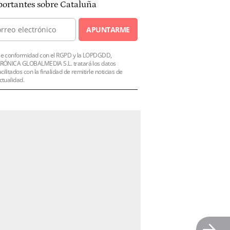
ortantes sobre Cataluña
APUNTARME
e conformidad con el RGPD y la LOPDGDD,
RÓNICA GLOBALMEDIA S.L. tratará los datos
acilitados con la finalidad de remitirle noticias de
ctualidad.