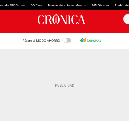
ándalo ERC Girona
DO Cava
Nuevas dotaciones Mossos
365 Obrador
Pueblo de
Pásate al MODO AHORRO