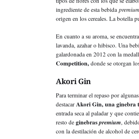
tipos de flores con los que se elabo
ingrediente de esta bebida
premiu
origen en los cereales. La botella 
En cuanto a su aroma, se encuentra
lavanda, azahar o hibisco. Una beb
galardonada en 2012 con la medall
Competition,
donde se otorgan los
Akori Gin
Para terminar el repaso por algunas
Akori Gin, una ginebra 
destacar
entrada seca al paladar y que cont
ginebras
premium
resto de
, debid
con la destilación de alcohol de cer