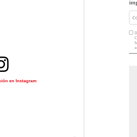
imp
D
C
f
a
ción en Instagram