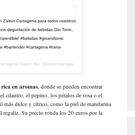
n Zaitún Cartagena para todos nuestros
emos degustación de bebidas Gin Tonic,
Imperdible! #bebidas #ginandtonic
bar #bartender #cartagena #cena
Cartagena Gastro-Bar
(@zaituncartagena) el
2 Nov, 2018 a las 4:17 P
 rica en aromas
, donde se pueden encontrar
l cilantro, el pepino, los pétalos de rosa o el
 más dulce y cítrico, como la piel de mandarina
l regaliz. Su precio ronda los 20 euros por la