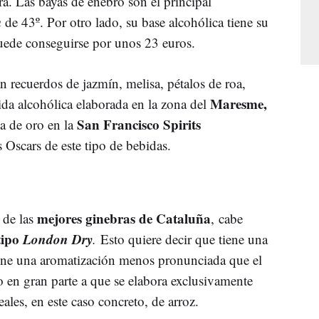
ra. Las bayas de enebro son el principal
m
de 43º. Por otro lado, su base alcohólica tiene su
puede conseguirse por unos 23 euros.
n recuerdos de jazmín, melisa, pétalos de roa,
Maresme,
ida alcohólica elaborada en la zona del
San Francisco Spirits
a de oro en la
 Oscars de este tipo de bebidas.
mejores ginebras de Cataluña
 de las
, cabe
tipo
London Dry
.
Esto quiere decir que tiene una
iene una aromatización menos pronunciada que el
o en gran parte a que se elabora exclusivamente
eales, en este caso concreto, de arroz.