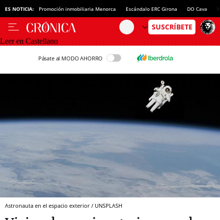
ES NOTICIA:
Promoción inmobiliaria Menorca
Escándalo ERC Girona
DO Cava
N
Leer en Castellano
Pásate al MODO AHORRO
Astronauta en el espacio exterior / UNSPLASH