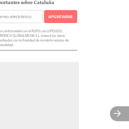
ortantes sobre Cataluña
APUNTARME
e conformidad con el RGPD y la LOPDGDD,
RÓNICA GLOBALMEDIA S.L. tratará los datos
acilitados con la finalidad de remitirle noticias de
ctualidad.