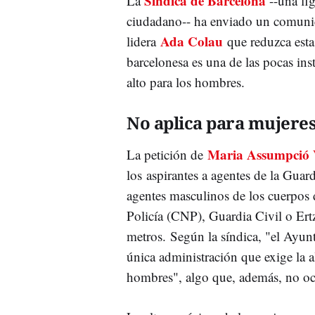
Síndica de Barcelona
La
--una fig
ciudadano-- ha enviado un comuni
Ada Colau
lidera
que reduzca esta
barcelonesa es una de las pocas i
alto para los hombres.
No aplica para mujere
Maria Assumpció 
La petición de
los aspirantes a agentes de la Guar
agentes masculinos de los cuerpos
Policía (CNP), Guardia Civil o Ert
metros. Según la síndica, "el Ayu
única administración que exige la a
hombres", algo que, además, no oc