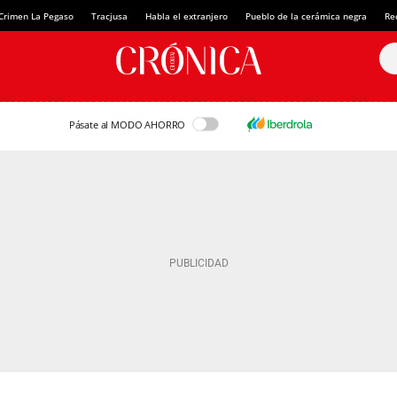
Crimen La Pegaso
Tracjusa
Habla el extranjero
Pueblo de la cerámica negra
Re
Pásate al MODO AHORRO