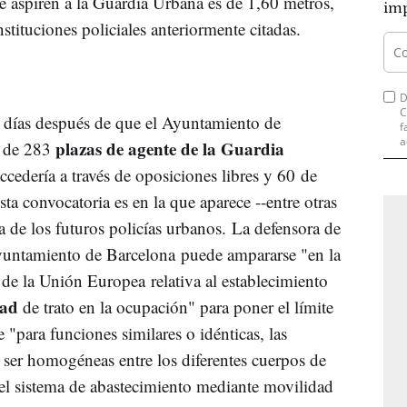
e aspiren a la Guardia Urbana es de 1,60 metros,
imp
ituciones policiales anteriormente citadas.
D
C
 días después de que el Ayuntamiento de
f
a
plazas de agente de la Guardia
a de 283
accedería a través de oposiciones libres y 60 de
ta convocatoria es en la que aparece --entre otras
da de los futuros policías urbanos. La defensora de
yuntamiento de Barcelona puede ampararse "en la
e la Unión Europea relativa al establecimiento
dad
de trato en la ocupación" para poner el límite
"para funciones similares o idénticas, las
 ser homogéneas entre los diferentes cuerpos de
 el sistema de abastecimiento mediante movilidad