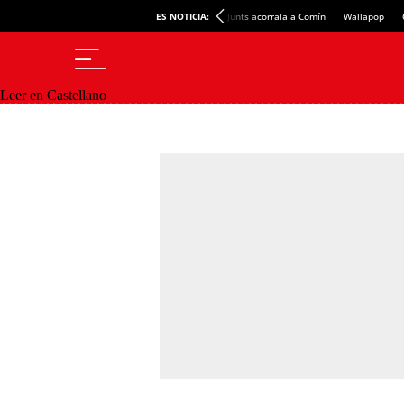
ES NOTICIA:
Junts acorrala a Comín
Wallapop
Leer en Castellano