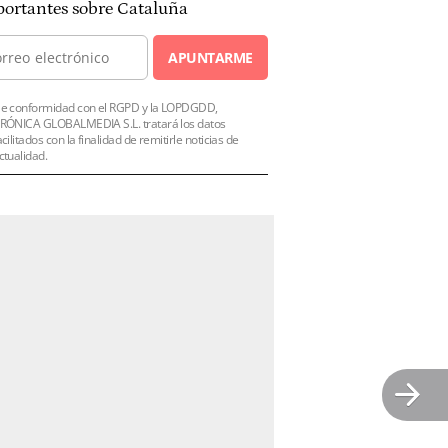
ortantes sobre Cataluña
APUNTARME
e conformidad con el RGPD y la LOPDGDD,
RÓNICA GLOBALMEDIA S.L. tratará los datos
acilitados con la finalidad de remitirle noticias de
ctualidad.