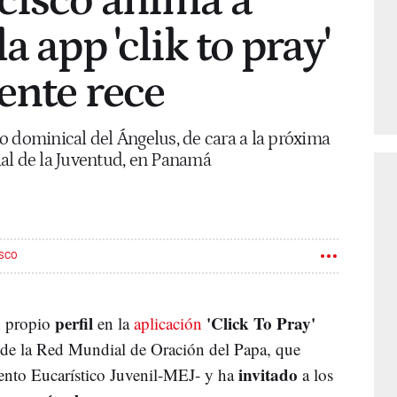
cisco anima a
a app 'clik to pray'
ente rece
ezo dominical del Ángelus, de cara a la próxima
al de la Juventud, en Panamá
ISCO
perfil
'Click To Pray'
u propio
en la
aplicación
l de la Red Mundial de Oración del Papa, que
invitado
iento Eucarístico Juvenil-MEJ- y ha
a los