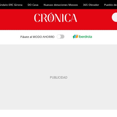
ándalo ERC Girona
DO Cava
Nuevas dotaciones Mossos
365 Obrador
Pueblo de
Pásate al MODO AHORRO