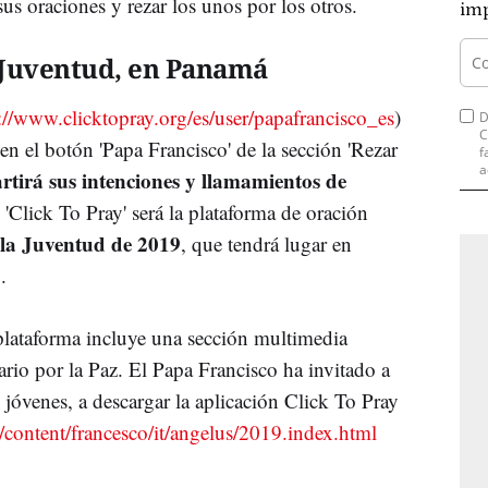
s oraciones y rezar los unos por los otros.
imp
 Juventud, en Panamá
://www.clicktopray.org/es/user/papafrancisco_es
)
D
C
en el botón 'Papa Francisco' de la sección 'Rezar
f
a
tirá sus intenciones y llamamientos de
 'Click To Pray' será la plataforma de oración
la Juventud de 2019
, que tendrá lugar en
.
 plataforma incluye una sección multimedia
sario por la Paz. El Papa Francisco ha invitado a
jóvenes, a descargar la aplicación Click To Pray
a/content/francesco/it/angelus/2019.index.html