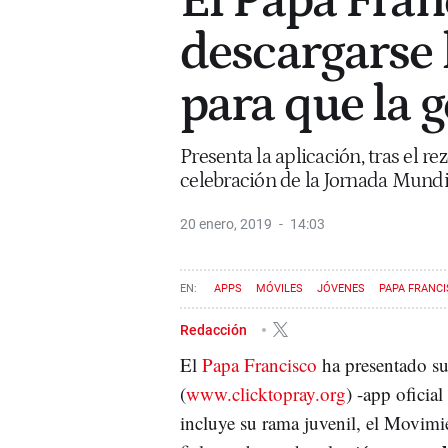
El Papa Fran
descargarse l
para que la g
Presenta la aplicación, tras el r
celebración de la Jornada Mundi
20 enero, 2019
14:03
APPS
MÓVILES
JÓVENES
PAPA FRANC
Redacción
El
Papa Francisco
ha presentado s
(
www.clicktopray.org
) -app oficia
incluye su rama juvenil, el Movim