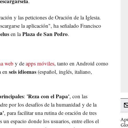
escargársela
.
ción y las peticiones de Oración de la Iglesia.
escargarse la aplicación", ha señalado Francisco
elus
Plaza de San Pedro
en la
.
na web
y de
apps móviles
, tanto en Android como
seis idiomas
ta en
(español, inglés, italiano,
principales
'Reza con el Papa'
:
, con las
dre por los desafíos de la humanidad y de la
a'
, para facilitar una rutina de oración de tres
Apú
es un espacio donde los usuarios, entre ellos el
Glo