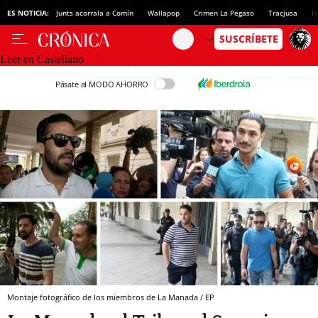
ES NOTICIA:
Junts acorrala a Comín
Wallapop
Crimen La Pegaso
Tracjusa
H
Leer en Castellano
Pásate al MODO AHORRO
Montaje fotográfico de los miembros de La Manada / EP