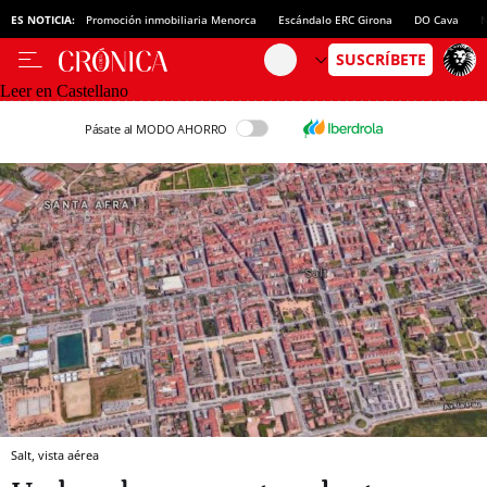
ES NOTICIA:
Promoción inmobiliaria Menorca
Escándalo ERC Girona
DO Cava
N
Leer en Castellano
Pásate al MODO AHORRO
Salt, vista aérea