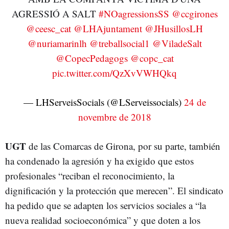
AGRESSIÓ A SALT
#NOagressionsSS
@ccgirones
@ceesc_cat
@LHAjuntament
@JHusillosLH
@nuriamarinlh
@treballsocial1
@ViladeSalt
@CopecPedagogs
@copc_cat
pic.twitter.com/QzXvVWHQkq
— LHServeisSocials (@LServeissocials)
24 de
novembre de 2018
UGT
de las Comarcas de Girona, por su parte, también
ha condenado la agresión y ha exigido que estos
profesionales “reciban el reconocimiento, la
dignificación y la protección que merecen”. El sindicato
ha pedido que se adapten los servicios sociales a “la
nueva realidad socioeconómica” y que doten a los