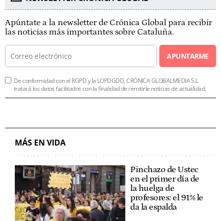
Apúntate a la newsletter de Crónica Global para recibir
las noticias más importantes sobre Cataluña.
APUNTARME
De conformidad con el RGPD y la LOPDGDD, CRÓNICA GLOBALMEDIA S.L.
tratará los datos facilitados con la finalidad de remitirle noticias de actualidad.
MÁS EN VIDA
Pinchazo de Ustec
en el primer día de
la huelga de
profesores: el 91% le
da la espalda