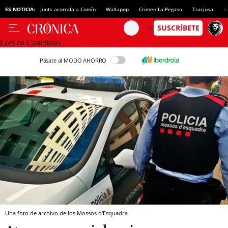
ES NOTICIA:
Junts acorrala a Comín
Wallapop
Crimen La Pegaso
Tracjusa
H
Leer en Castellano
Pásate al MODO AHORRO
Una foto de archivo de los Mossos d'Esquadra