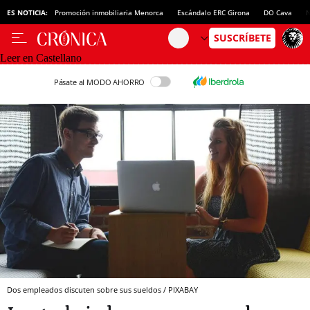
ES NOTICIA:
Promoción inmobiliaria Menorca
Escándalo ERC Girona
DO Cava
N
Leer en Castellano
Pásate al MODO AHORRO
Dos empleados discuten sobre sus sueldos / PIXABAY