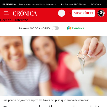
ES NOTICIA:
Promoción inmobiliaria Menorca
Escándalo ERC Girona
DO Cava
N
Leer en Castellano
Pásate al MODO AHORRO
Una pareja de jóvenes sujeta las llaves del piso que acaba de comprar