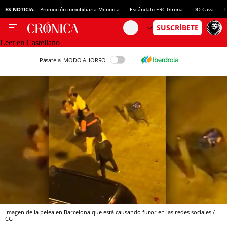
ES NOTICIA:
Promoción inmobiliaria Menorca
Escándalo ERC Girona
DO Cava
N
Leer en Castellano
Pásate al MODO AHORRO
Imagen de la pelea en Barcelona que está causando furor en las redes sociales /
CG