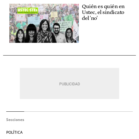
Quién es quién en
Ustec, el sindicato
del 'no'
Secciones
POLÍTICA