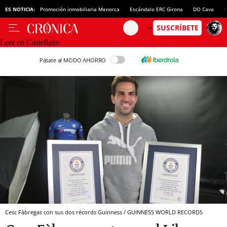
ES NOTICIA:
Promoción inmobiliaria Menorca
Escándalo ERC Girona
DO Cava
N
Leer en Castellano
Pásate al MODO AHORRO
Cesc Fàbregas con sus dos récords Guinness / GUINNESS WORLD RECORDS