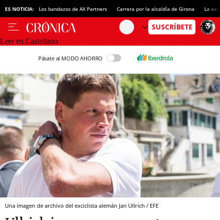
ES NOTICIA:
Los bandazos de AX Partners
Carrera por la alcaldía de Girona
La sec
Leer en Castellano
Pásate al MODO AHORRO
Una imagen de archivo del exciclista alemán Jan Ullrich / EFE