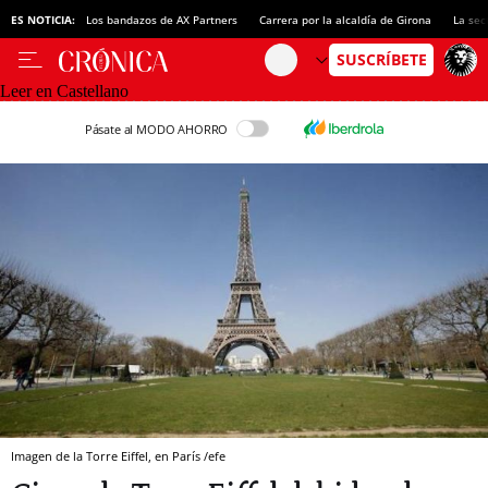
ES NOTICIA:
Los bandazos de AX Partners
Carrera por la alcaldía de Girona
La sec
Leer en Castellano
Pásate al MODO AHORRO
Imagen de la Torre Eiffel, en París /efe