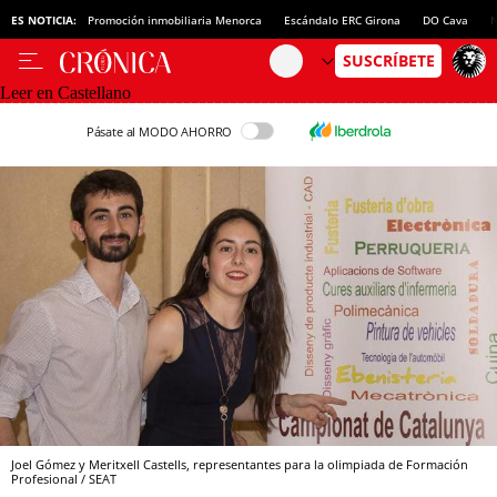
ES NOTICIA:
Promoción inmobiliaria Menorca
Escándalo ERC Girona
DO Cava
N
Leer en Castellano
Pásate al MODO AHORRO
Joel Gómez y Meritxell Castells, representantes para la olimpiada de Formación
Profesional / SEAT