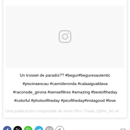
Un trosset de paradís?? #begur#beguresautentic
#piscinaescau #camíderonda #calaaiguablava
#raconsde_girona #sensefiltres #amazing #bestoftheday
#colorful #photooftheday #picoftheday#instagood #love
Una publicación compartida de
Irene Rico Triadu
(@ire_rtr) el
12 Ag