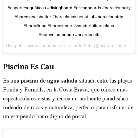
#esportesaquáticos #divingboard #divingboards #barcelonacity
#barcelonaisbetter #barcelonaisbeautiful #barcelonatrip
#barcellona #barcelonne #wonderfulbarcelona
#bomvelhomundo #ricardosetti
Una publicación compartida de
Ricardo Setti
(@ricardo.setti) el
13 N
Piscina Es Cau
piscina de agua salada
Es una
situada entre las playas
Fonda y Fornells, en la Costa Brava, que ofrece unas
espectaculares vistas y recrea un ambiente paradisíaco
rodeado de rocas y naturaleza, perfecto para disfrutar de
un estupendo baño digno de postal.