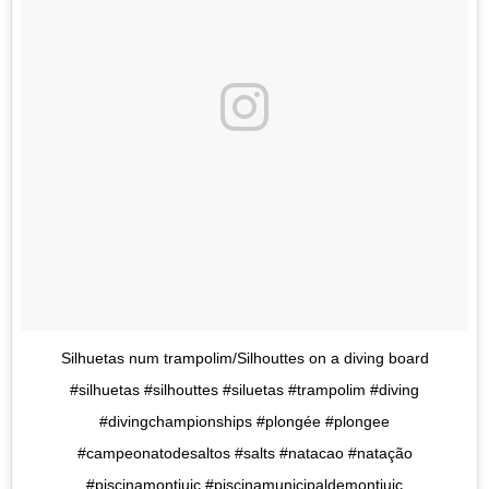
Silhuetas num trampolim/Silhouttes on a diving board
#silhuetas #silhouttes #siluetas #trampolim #diving
#divingchampionships #plongée #plongee
#campeonatodesaltos #salts #natacao #natação
#piscinamontjuic #piscinamunicipaldemontjuic