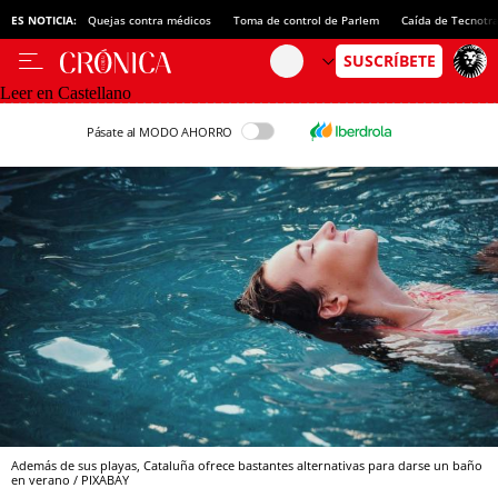
ES NOTICIA:
Quejas contra médicos
Toma de control de Parlem
Caída de Tecnotr
Leer en Castellano
Pásate al MODO AHORRO
Además de sus playas, Cataluña ofrece bastantes alternativas para darse un baño
en verano / PIXABAY