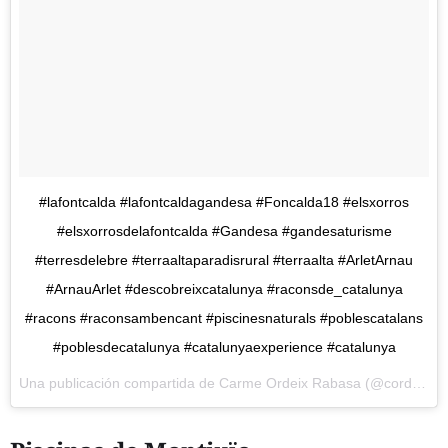
#lafontcalda #lafontcaldagandesa #Foncalda18 #elsxorros
#elsxorrosdelafontcalda #Gandesa #gandesaturisme
#terresdelebre #terraaltaparadisrural #terraalta #ArletArnau
#ArnauArlet #descobreixcatalunya #raconsde_catalunya
#racons #raconsambencant #piscinesnaturals #poblescatalans
#poblesdecatalunya #catalunyaexperience #catalunya
Una publicación compartida de
Carme Ordeix Rabasa
(@cordeix) el