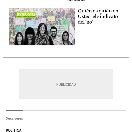
Quién es quién en
Ustec, el sindicato
del 'no'
Secciones
POLÍTICA