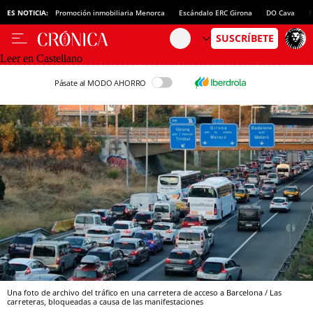
ES NOTICIA:
Promoción inmobiliaria Menorca
Escándalo ERC Girona
DO Cava
N
Leer en Castellano
Pásate al MODO AHORRO
Una foto de archivo del tráfico en una carretera de acceso a Barcelona / Las
carreteras, bloqueadas a causa de las manifestaciones