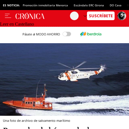
ES NOTICIA:
Promoción inmobiliaria Menorca
Escándalo ERC Girona
DO Cava
N
Leer en Castellano
Pásate al MODO AHORRO
Una foto de archivo de salvamento marítimo