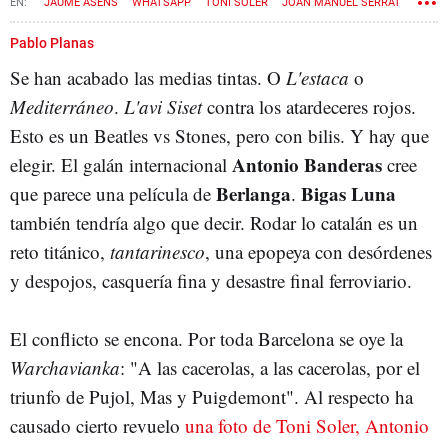
JAUME ASENS
WHATSAPP
TONI SOLER
JOAN MANUEL SERRAT
LLUÍS LLACH
Pablo Planas
Se han acabado las medias tintas. O
L'estaca
o
Mediterráneo
.
L'avi Siset
contra los atardeceres rojos.
Esto es un Beatles vs Stones, pero con bilis. Y hay que
Antonio Banderas
elegir. El galán internacional
cree
Berlanga
Bigas Luna
que parece una película de
.
también tendría algo que decir. Rodar lo catalán es un
reto titánico,
tantarinesco
, una epopeya con desórdenes
y despojos, casquería fina y desastre final ferroviario.
El conflicto se encona. Por toda Barcelona se oye la
Warchavianka
: "A las cacerolas, a las cacerolas, por el
triunfo de Pujol, Mas y Puigdemont". Al respecto ha
causado cierto revuelo
una foto de Toni Soler, Antonio