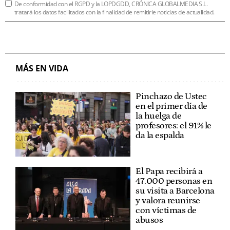
De conformidad con el RGPD y la LOPDGDD, CRÓNICA GLOBALMEDIA S.L.
tratará los datos facilitados con la finalidad de remitirle noticias de actualidad.
MÁS EN VIDA
Pinchazo de Ustec
en el primer día de
la huelga de
profesores: el 91% le
da la espalda
El Papa recibirá a
47.000 personas en
su visita a Barcelona
y valora reunirse
con víctimas de
abusos