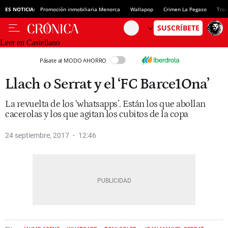
ES NOTICIA:
Promoción inmobiliaria Menorca
Wallapop
Crimen La Pegaso
Trac
Leer en Castellano
Pásate al MODO AHORRO
Llach o Serrat y el ‘FC Barce1Ona’
La revuelta de los ‘whatsapps’. Están los que abollan
cacerolas y los que agitan los cubitos de la copa
24 septiembre, 2017
12:46