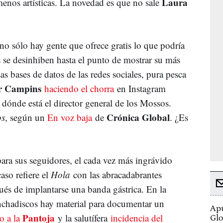
Laura
enos artísticas. La novedad es que no sale
no sólo hay gente que ofrece gratis lo que podría
 se desinhiben hasta el punto de mostrar su más
s bases de datos de las redes sociales, pura pesca
er Campins
haciendo el chorra
en Instagram
dónde está el director general de los Mossos.
Crónica Global
os
, según un
En voz baja
de
. ¿Es
para sus seguidores, el cada vez más ingrávido
aso refiere el
Hola
con las abracadabrantes
pués de implantarse una banda gástrica. En la
nchadiscos hay material para documentar un
Apú
Pantoja
lo a la
y la salutífera
incidencia del
Glo