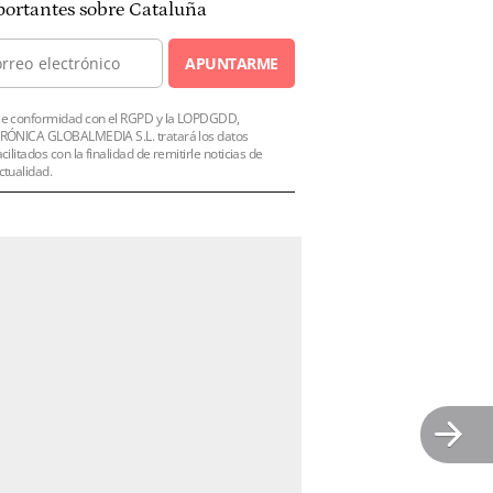
ortantes sobre Cataluña
APUNTARME
e conformidad con el RGPD y la LOPDGDD,
RÓNICA GLOBALMEDIA S.L. tratará los datos
acilitados con la finalidad de remitirle noticias de
ctualidad.