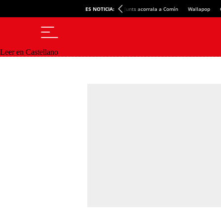
ES NOTICIA:
Junts acorrala a Comín
Wallapop
Leer en Castellano