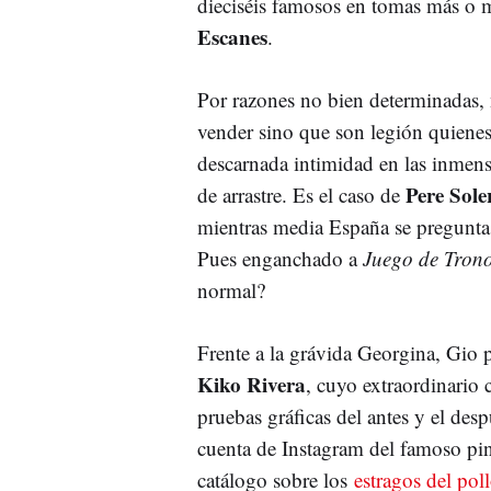
dieciséis famosos en tomas más o m
Escanes
.
Por razones no bien determinadas, 
vender sino que son legión quienes
descarnada intimidad en las inmensa
Pere Sol
de arrastre. Es el caso de
mientras media España se pregunta 
Pues enganchado a
Juego de Tron
normal?
Frente a la grávida Georgina, Gio 
Kiko Rivera
, cuyo extraordinario c
pruebas gráficas del antes y el des
cuenta de Instagram del famoso pi
catálogo sobre los
estragos del pol