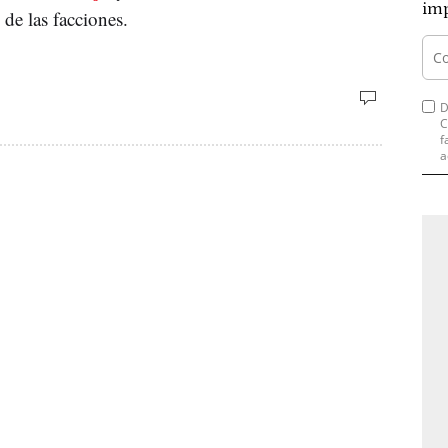
imp
de las facciones.
D
C
f
a