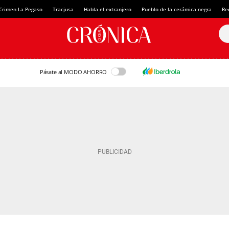
Crimen La Pegaso
Tracjusa
Habla el extranjero
Pueblo de la cerámica negra
Re
Pásate al MODO AHORRO