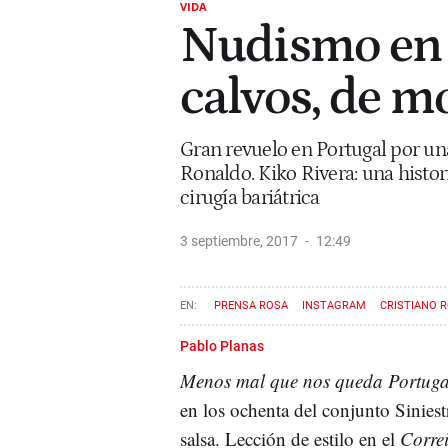
VIDA
Nudismo en l
calvos, de m
Gran revuelo en Portugal por una
Ronaldo. Kiko Rivera: una histor
cirugía bariátrica
3 septiembre, 2017
12:49
PRENSA ROSA
INSTAGRAM
CRISTIANO 
Pablo Planas
Menos mal que nos queda Portuga
en los ochenta del conjunto Sinies
salsa. Lección de estilo en el
Corre