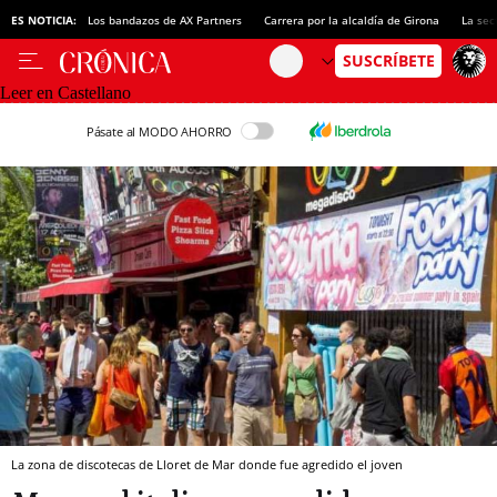
ES NOTICIA:
Los bandazos de AX Partners
Carrera por la alcaldía de Girona
La sec
Leer en Castellano
Pásate al MODO AHORRO
La zona de discotecas de Lloret de Mar donde fue agredido el joven