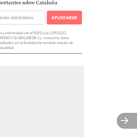
ortantes sobre Cataluña
APUNTARME
e conformidad con el RGPD y la LOPDGDD,
RÓNICA GLOBALMEDIA S.L. tratará los datos
acilitados con la finalidad de remitirle noticias de
ctualidad.