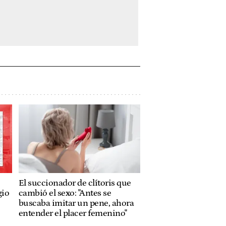
e
El succionador de clítoris que
gio
cambió el sexo: "Antes se
buscaba imitar un pene, ahora
entender el placer femenino"