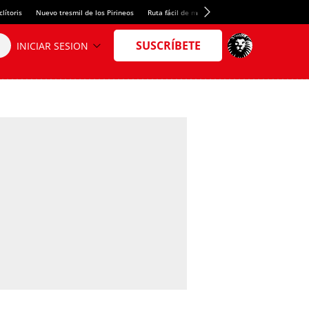
lítoris
Nuevo tresmil de los Pirineos
Ruta fácil de montaña
El arroz más meloso