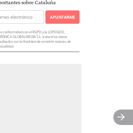
ortantes sobre Cataluña
APUNTARME
e conformidad con el RGPD y la LOPDGDD,
RÓNICA GLOBALMEDIA S.L. tratará los datos
acilitados con la finalidad de remitirle noticias de
ctualidad.