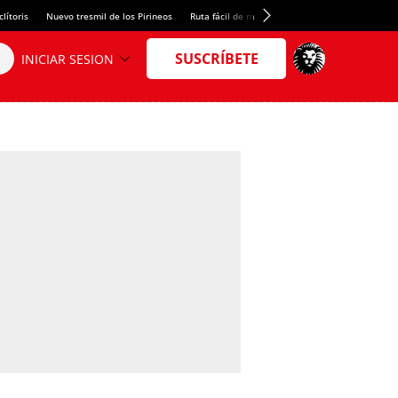
lítoris
Nuevo tresmil de los Pirineos
Ruta fácil de montaña
El arroz más meloso