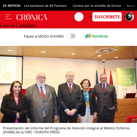
ES NOTICIA:
Los bandazos de AX Partners
Carrera por la alcaldía de Girona
La sec
Leer en Castellano
Pásate al MODO AHORRO
Presentación del informe del Programa de Atención Integral al Médico Enfermo
(PAIME) de la OMC / EUROPA PRESS