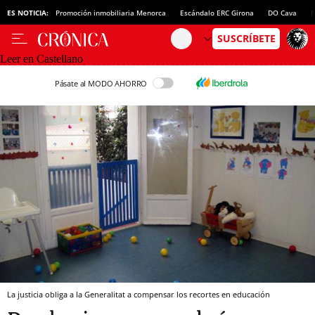
ES NOTICIA:
Promoción inmobiliaria Menorca
Escándalo ERC Girona
DO Cava
N
Leer en Castellano
Pásate al MODO AHORRO
La justicia obliga a la Generalitat a compensar los recortes en educación