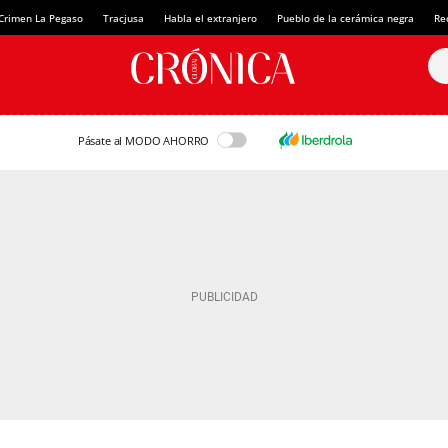
Crimen La Pegaso
Tracjusa
Habla el extranjero
Pueblo de la cerámica negra
Re
Pásate al MODO AHORRO