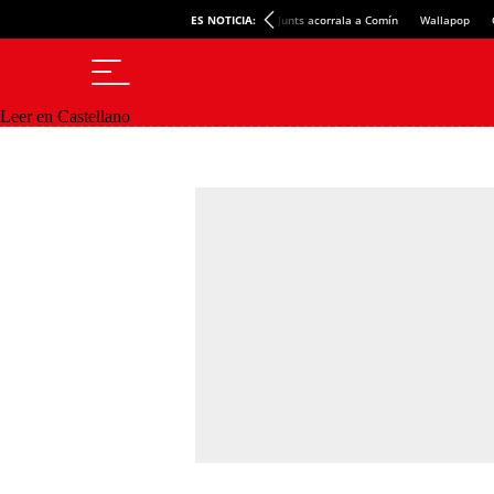
ES NOTICIA:
Junts acorrala a Comín
Wallapop
Leer en Castellano