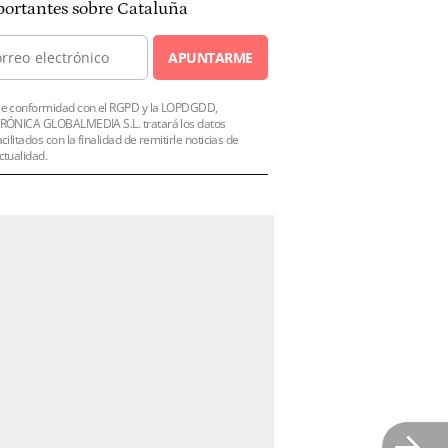
ortantes sobre Cataluña
APUNTARME
e conformidad con el RGPD y la LOPDGDD,
RÓNICA GLOBALMEDIA S.L. tratará los datos
acilitados con la finalidad de remitirle noticias de
ctualidad.