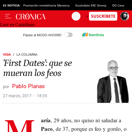
ES NOTICIA:
Promoción inmobiliaria Menorca
Escándalo ERC Girona
DO Cava
N
Leer en Castellano
Pásate al MODO AHORRO
VIDA
LA COLUMNA
'First Dates': que se
mueran los feos
Pablo Planas
27 marzo, 2017
18:35
M
aría
, 29 años, no quiso ni saludar a
Paco
, de 37, porque es feo y gordo, o