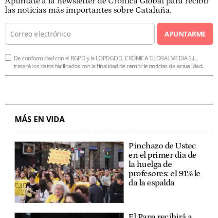
Apúntate a la newsletter de Crónica Global para recibir
las noticias más importantes sobre Cataluña.
APUNTARME
De conformidad con el RGPD y la LOPDGDD, CRÓNICA GLOBALMEDIA S.L.
tratará los datos facilitados con la finalidad de remitirle noticias de actualidad.
MÁS EN VIDA
Pinchazo de Ustec
en el primer día de
la huelga de
profesores: el 91% le
da la espalda
El Papa recibirá a